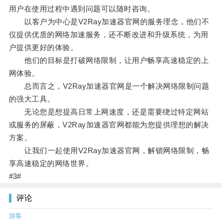
用户在使用过程中遇到问题可以随时咨询。
以客户为中心是V2Ray加速器官网的服务理念，他们不
仅提供优质的网络加速服务，还不断改进和升级系统，为用
户提供更好的体验。
他们的目标是打破网络限制，让用户畅享高速稳定的上
网体验。
总而言之，V2Ray加速器官网是一个解决网络限制问题
的强大工具。
无论您是想提高日常上网速度，还是需要绕过特定网站
或服务的屏蔽，V2Ray加速器官网都能为您提供理想的解决
方案。
让我们一起使用V2Ray加速器官网，解锁网络限制，畅
享高速稳定的网络世界。
#3#
评论
游客