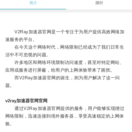
简介
排行
V2Ray加速器官网是一个专注于为用户提供高效网络加
速服务的平台。
在今天这个网络时代，网络限制已经成为了我们日常生
活中不可忽视的问题。
许多地区和网络环境限制访问速度，甚至对特定网站、
应用或服务进行屏蔽，给用户的上网体验带来了困扰。
而V2Ray加速器官网的诞生，则为用户解决了这一问
题。
v2ray加速器官网官网
通过V2Ray加速器官网提供的服务，用户能够实现绕过
网络限制，迅速连接到境外服务器，享受高速稳定的上网体
验。