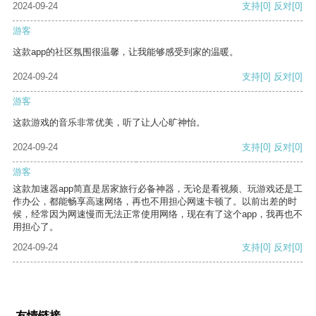
2024-09-24
支持
[0]
反对
[0]
游客
这款app的社区氛围很温馨，让我能够感受到家的温暖。
2024-09-24
支持
[0]
反对
[0]
游客
这款游戏的音乐非常优美，听了让人心旷神怡。
2024-09-24
支持
[0]
反对
[0]
游客
这款加速器app简直是居家旅行必备神器，无论是看视频、玩游戏还是工
作办公，都能畅享高速网络，再也不用担心网速卡顿了。以前出差的时
候，经常因为网速慢而无法正常使用网络，现在有了这个app，我再也不
用担心了。
2024-09-24
支持
[0]
反对
[0]
友情链接