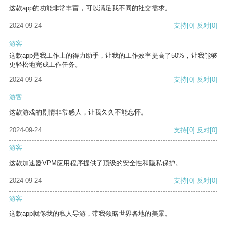
这款app的功能非常丰富，可以满足我不同的社交需求。
2024-09-24
支持
[0]
反对
[0]
游客
这款app是我工作上的得力助手，让我的工作效率提高了50%，让我能够
更轻松地完成工作任务。
2024-09-24
支持
[0]
反对
[0]
游客
这款游戏的剧情非常感人，让我久久不能忘怀。
2024-09-24
支持
[0]
反对
[0]
游客
这款加速器VPM应用程序提供了顶级的安全性和隐私保护。
2024-09-24
支持
[0]
反对
[0]
游客
这款app就像我的私人导游，带我领略世界各地的美景。