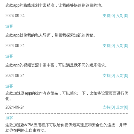
这款app的路线规划非常精准，让我能够快速到达目的地。
2024-09-24
支持
[0]
反对
[0]
游客
这款app就像我的私人导师，带领我探索知识的奥秘。
2024-09-24
支持
[0]
反对
[0]
游客
这款app的视频资源非常丰富，可以满足我不同的娱乐需求。
2024-09-24
支持
[0]
反对
[0]
游客
这款加速器app的操作有点复杂，可以简化一下，比如将设置页面进行优
化。
2024-09-24
支持
[0]
反对
[0]
游客
这款加速器VPM应用程序可以给你提供最高速度和安全性的连接，并帮
助你在网络上自由移动。