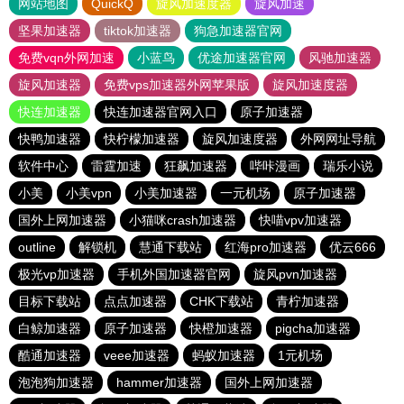
网站地图
QuickQ
旋风加速度器
旋风加速
坚果加速器
tiktok加速器
狗急加速器官网
免费vqn外网加速
小蓝鸟
优途加速器官网
风驰加速器
旋风加速器
免费vps加速器外网苹果版
旋风加速度器
快连加速器
快连加速器官网入口
原子加速器
快鸭加速器
快柠檬加速器
旋风加速度器
外网网址导航
软件中心
雷霆加速
狂飙加速器
哔咔漫画
瑞乐小说
小美
小美vpn
小美加速器
一元机场
原子加速器
国外上网加速器
小猫咪crash加速器
快喵vpv加速器
outline
解锁机
慧通下载站
红海pro加速器
优云666
极光vp加速器
手机外国加速器官网
旋风pvn加速器
目标下载站
点点加速器
CHK下载站
青柠加速器
白鲸加速器
原子加速器
快橙加速器
pigcha加速器
酷通加速器
veee加速器
蚂蚁加速器
1元机场
泡泡狗加速器
hammer加速器
国外上网加速器