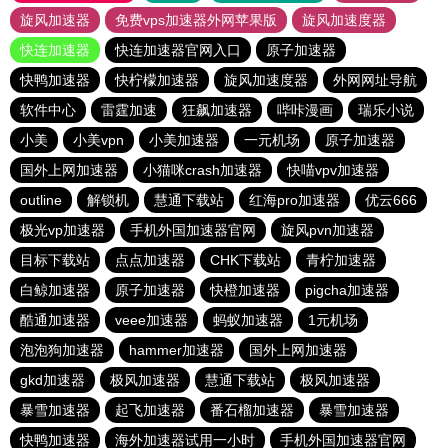
旋风加速器
免费vps加速器外网苹果版
旋风加速度器
快连加速器
快连加速器官网入口
原子加速器
快鸭加速器
快柠檬加速器
旋风加速度器
外网网址导航
软件中心
雷霆加速
狂飙加速器
哔咔漫画
瑞乐小说
小美
小美vpn
小美加速器
一元机场
原子加速器
国外上网加速器
小猫咪crash加速器
快喵vpv加速器
outline
解锁机
慧通下载站
红海pro加速器
优云666
极光vp加速器
手机外国加速器官网
旋风pvn加速器
目标下载站
点点加速器
CHK下载站
青柠加速器
白鲸加速器
原子加速器
快橙加速器
pigcha加速器
酷通加速器
veee加速器
蚂蚁加速器
1元机场
泡泡狗加速器
hammer加速器
国外上网加速器
gkd加速器
极风加速器
慧通下载站
极风加速器
暴雪加速器
起飞加速器
番石榴加速器
暴雪加速器
快鸭加速器
海外加速器试用一小时
手机外国加速器官网