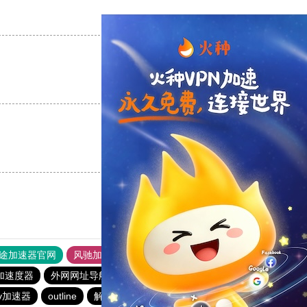
支持
[0]
反对
[0]
支持
[0]
反对
[0]
支持
[0]
反对
[0]
途加速器官网
风驰加速器
旋风加速器
加速度器
外网网址导航
软件中心
雷霆加速
狂飙加速器
v加速器
outline
解锁机
慧通下载站
红海pro加速器