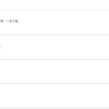
合理，一目了然。
。