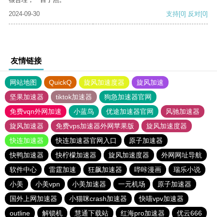
2024-09-30
支持
[0]
反对
[0]
友情链接
网站地图
QuickQ
旋风加速度器
旋风加速
坚果加速器
tiktok加速器
狗急加速器官网
免费vqn外网加速
小蓝鸟
优途加速器官网
风驰加速器
旋风加速器
免费vps加速器外网苹果版
旋风加速度器
快连加速器
快连加速器官网入口
原子加速器
快鸭加速器
快柠檬加速器
旋风加速度器
外网网址导航
软件中心
雷霆加速
狂飙加速器
哔咔漫画
瑞乐小说
小美
小美vpn
小美加速器
一元机场
原子加速器
国外上网加速器
小猫咪crash加速器
快喵vpv加速器
outline
解锁机
慧通下载站
红海pro加速器
优云666