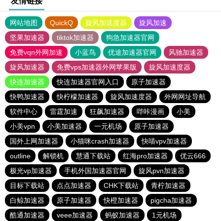
友情链接
网站地图
QuickQ
旋风加速度器
旋风加速
坚果加速器
tiktok加速器
狗急加速器官网
免费vqn外网加速
小蓝鸟
优途加速器官网
风驰加速器
旋风加速器
免费vps加速器外网苹果版
旋风加速度器
快连加速器
快连加速器官网入口
原子加速器
快鸭加速器
快柠檬加速器
旋风加速度器
外网网址导航
软件中心
雷霆加速
狂飙加速器
哔咔漫画
小美
小美vpn
小美加速器
一元机场
原子加速器
国外上网加速器
小猫咪crash加速器
快喵vpv加速器
outline
解锁机
慧通下载站
红海pro加速器
优云666
极光vp加速器
手机外国加速器官网
旋风pvn加速器
目标下载站
点点加速器
CHK下载站
青柠加速器
白鲸加速器
原子加速器
快橙加速器
pigcha加速器
酷通加速器
veee加速器
蚂蚁加速器
1元机场