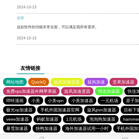
2024-10-15
游客
这款软件的功能非常全面，可以满足我所有需求。
2024-10-15
友情链接
网站地图
QuickQ
旋风加速度器
旋风加速
坚果加速器
免费vps加速器外网苹果版
旋风加速度器
快连加速器
快连
哔咔漫画
小美
小美vpn
小美加速器
一元机场
原子加
极光vp加速器
手机外国加速器官网
旋风pvn加速器
目标下
veee加速器
蚂蚁加速器
1元机场
泡泡狗加速器
hamm
暴雪加速器
快鸭加速器
海外加速器试用一小时
手机外国加