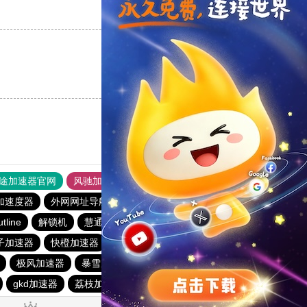
支持
[0]
反对
[0]
支持
[0]
反对
[0]
途加速器官网
风驰加速器
旋风加速器
加速度器
外网网址导航
软件中心
雷霆加速
狂飙加速器
utline
解锁机
慧通下载站
红海pro加速器
优云666
子加速器
快橙加速器
pigcha加速器
酷通加速器
极风加速器
暴雪加速器
起飞加速器
番石榴加速器
gkd加速器
荔枝加速器
暴雪加速器
十大免费加速神器