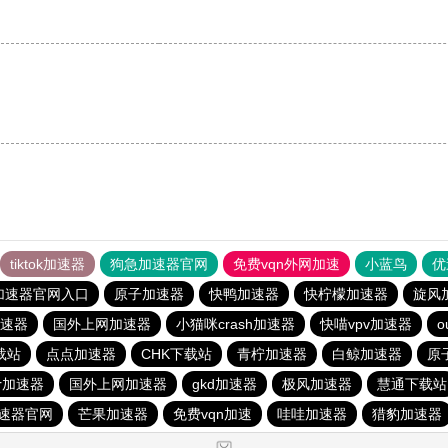
tiktok加速器
狗急加速器官网
免费vqn外网加速
小蓝鸟
优
加速器官网入口
原子加速器
快鸭加速器
快柠檬加速器
旋风
速器
国外上网加速器
小猫咪crash加速器
快喵vpv加速器
o
载站
点点加速器
CHK下载站
青柠加速器
白鲸加速器
原
er加速器
国外上网加速器
gkd加速器
极风加速器
慧通下载站
速器官网
芒果加速器
免费vqn加速
哇哇加速器
猎豹加速器