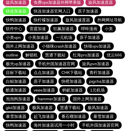
旋风加速器
免费vps加速器外网苹果版
旋风加速度器
快连加速器
快连加速器官网入口
原子加速器
快鸭加速器
快柠檬加速器
旋风加速度器
外网网址导航
软件中心
雷霆加速
狂飙加速器
哔咔漫画
小美
小美vpn
小美加速器
一元机场
原子加速器
国外上网加速器
小猫咪crash加速器
快喵vpv加速器
outline
解锁机
慧通下载站
红海pro加速器
优云666
极光vp加速器
手机外国加速器官网
旋风pvn加速器
目标下载站
点点加速器
CHK下载站
青柠加速器
白鲸加速器
原子加速器
快橙加速器
pigcha加速器
酷通加速器
veee加速器
蚂蚁加速器
1元机场
泡泡狗加速器
hammer加速器
国外上网加速器
gkd加速器
极风加速器
慧通下载站
极风加速器
暴雪加速器
起飞加速器
番石榴加速器
暴雪加速器
快鸭加速器
海外加速器试用一小时
手机外国加速器官网