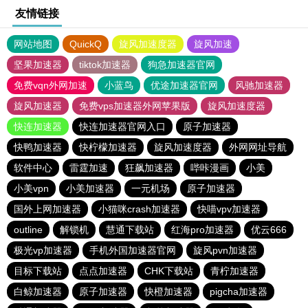
友情链接
网站地图
QuickQ
旋风加速度器
旋风加速
坚果加速器
tiktok加速器
狗急加速器官网
免费vqn外网加速
小蓝鸟
优途加速器官网
风驰加速器
旋风加速器
免费vps加速器外网苹果版
旋风加速度器
快连加速器
快连加速器官网入口
原子加速器
快鸭加速器
快柠檬加速器
旋风加速度器
外网网址导航
软件中心
雷霆加速
狂飙加速器
哔咔漫画
小美
小美vpn
小美加速器
一元机场
原子加速器
国外上网加速器
小猫咪crash加速器
快喵vpv加速器
outline
解锁机
慧通下载站
红海pro加速器
优云666
极光vp加速器
手机外国加速器官网
旋风pvn加速器
目标下载站
点点加速器
CHK下载站
青柠加速器
白鲸加速器
原子加速器
快橙加速器
pigcha加速器