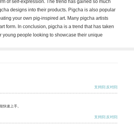
form of self-expression. The trend has gained so much
gcha designs into their products. Pigcha is also popular
eating your own pig-inspired art. Many pigcha artists
rt form. In conclusion, pigcha is a trend that has taken
 for young people looking to showcase their unique
支持
[0]
反对
[0]
能快速上手。
支持
[0]
反对
[0]