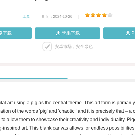
工具
|
时间：2024-10-26
|
卓下载
苹果下载
安卓市场，安全绿色
ital art using a pig as the central theme. This art form is prim
nation of the words 'pig' and 'chaotic,' and it is precisely that –
to allow them to showcase their creativity and individuality. Pig
ig-inspired art. This blank canvas allows for endless possibilities