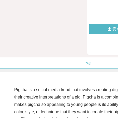
安
简介
Pigcha is a social media trend that involves creating dig
their creative interpretations of a pig. Pigcha is a combi
makes pigcha so appealing to young people is its ability 
color, style, or technique that they want to create their p