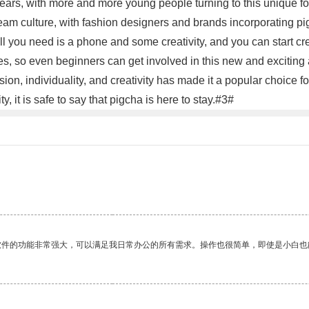
 years, with more and more young people turning to this unique 
tream culture, with fashion designers and brands incorporating pi
All you need is a phone and some creativity, and you can start cr
es, so even beginners can get involved in this new and exciting a
ssion, individuality, and creativity has made it a popular choice
y, it is safe to say that pigcha is here to stay.#3#
软件的功能非常强大，可以满足我日常办公的所有需求。操作也很简单，即使是小白也