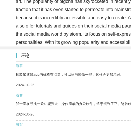
art. The popularity of pigcha has skyrocketed in recent
traction that it has even started to permeate into mains
because it is incredibly accessible and easy to create. 
also offer tutorials and guides on their social media pag
the social media world by storm. Its focus on self-expre
personalities. With its growing popularity and accessibilit
评论
游客
这款加速器app的价格有点贵，可以适当降低一些，这样会更加亲民。
2024-10-26
游客
我一直在寻找一款功能强大、操作简单的办公软件，终于找到了它。这款
2024-10-26
游客