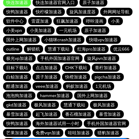
快连加速器
快连加速器官网入口
原子加速器
快鸭加速器
快柠檬加速器
旋风加速度器
外网网址导航
软件中心
雷霆加速
狂飙加速器
哔咔漫画
小美
小美vpn
小美加速器
一元机场
原子加速器
国外上网加速器
小猫咪crash加速器
快喵vpv加速器
outline
解锁机
慧通下载站
红海pro加速器
优云666
极光vp加速器
手机外国加速器官网
旋风pvn加速器
目标下载站
点点加速器
CHK下载站
青柠加速器
白鲸加速器
原子加速器
快橙加速器
pigcha加速器
酷通加速器
veee加速器
蚂蚁加速器
1元机场
泡泡狗加速器
hammer加速器
国外上网加速器
gkd加速器
极风加速器
慧通下载站
极风加速器
暴雪加速器
起飞加速器
番石榴加速器
暴雪加速器
快鸭加速器
海外加速器试用一小时
手机外国加速器官网
芒果加速器
免费vqn加速
哇哇加速器
猎豹加速器