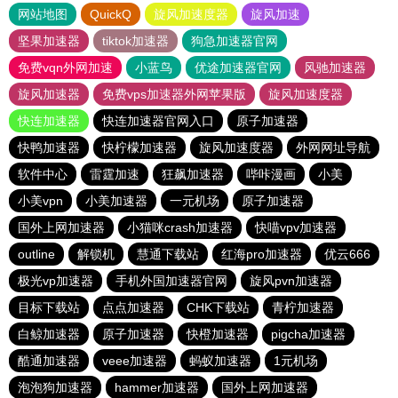
网站地图
QuickQ
旋风加速度器
旋风加速
坚果加速器
tiktok加速器
狗急加速器官网
免费vqn外网加速
小蓝鸟
优途加速器官网
风驰加速器
旋风加速器
免费vps加速器外网苹果版
旋风加速度器
快连加速器
快连加速器官网入口
原子加速器
快鸭加速器
快柠檬加速器
旋风加速度器
外网网址导航
软件中心
雷霆加速
狂飙加速器
哔咔漫画
小美
小美vpn
小美加速器
一元机场
原子加速器
国外上网加速器
小猫咪crash加速器
快喵vpv加速器
outline
解锁机
慧通下载站
红海pro加速器
优云666
极光vp加速器
手机外国加速器官网
旋风pvn加速器
目标下载站
点点加速器
CHK下载站
青柠加速器
白鲸加速器
原子加速器
快橙加速器
pigcha加速器
酷通加速器
veee加速器
蚂蚁加速器
1元机场
泡泡狗加速器
hammer加速器
国外上网加速器