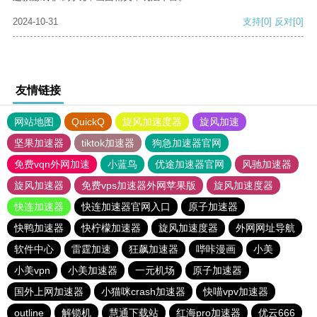
2024-10-31
支持
[0]
反对
[0]
友情链接
网站地图
QuickQ
旋风加速度器
旋风加速
坚果加速器
tiktok加速器
狗急加速器官网
免费vqn外网加速
小蓝鸟
优途加速器官网
风驰加速器
旋风加速器
免费vps加速器外网苹果版
旋风加速度器
快连加速器
快连加速器官网入口
原子加速器
快鸭加速器
快柠檬加速器
旋风加速度器
外网网址导航
软件中心
雷霆加速
狂飙加速器
哔咔漫画
小美
小美vpn
小美加速器
一元机场
原子加速器
国外上网加速器
小猫咪crash加速器
快喵vpv加速器
outline
解锁机
慧通下载站
红海pro加速器
优云666