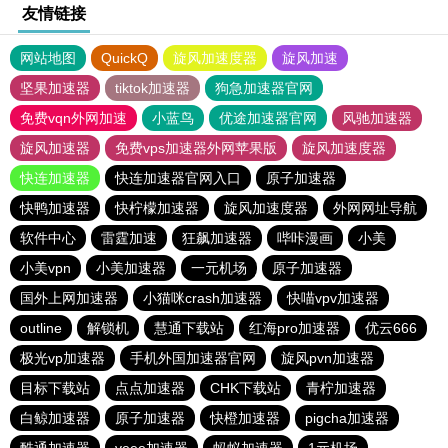
友情链接
网站地图
QuickQ
旋风加速度器
旋风加速
坚果加速器
tiktok加速器
狗急加速器官网
免费vqn外网加速
小蓝鸟
优途加速器官网
风驰加速器
旋风加速器
免费vps加速器外网苹果版
旋风加速度器
快连加速器
快连加速器官网入口
原子加速器
快鸭加速器
快柠檬加速器
旋风加速度器
外网网址导航
软件中心
雷霆加速
狂飙加速器
哔咔漫画
小美
小美vpn
小美加速器
一元机场
原子加速器
国外上网加速器
小猫咪crash加速器
快喵vpv加速器
outline
解锁机
慧通下载站
红海pro加速器
优云666
极光vp加速器
手机外国加速器官网
旋风pvn加速器
目标下载站
点点加速器
CHK下载站
青柠加速器
白鲸加速器
原子加速器
快橙加速器
pigcha加速器