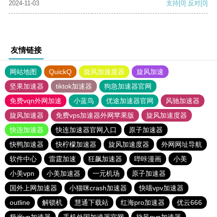
2024-11-03
支持
[0]
反对
[0]
友情链接
网站地图
QuickQ
旋风加速度器
旋风加速
坚果加速器
tiktok加速器
狗急加速器官网
免费vqn外网加速
小蓝鸟
优途加速器官网
风驰加速器
旋风加速器
免费vps加速器外网苹果版
旋风加速度器
快连加速器
快连加速器官网入口
原子加速器
快鸭加速器
快柠檬加速器
旋风加速度器
外网网址导航
软件中心
雷霆加速
狂飙加速器
哔咔漫画
小美
小美vpn
小美加速器
一元机场
原子加速器
国外上网加速器
小猫咪crash加速器
快喵vpv加速器
outline
解锁机
慧通下载站
红海pro加速器
优云666