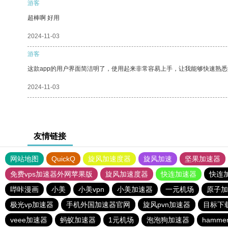
游客
超棒啊 好用
2024-11-03
游客
这款app的用户界面简洁明了，使用起来非常容易上手，让我能够快速熟
2024-11-03
友情链接
网站地图
QuickQ
旋风加速度器
旋风加速
坚果加速器
免费vps加速器外网苹果版
旋风加速度器
快连加速器
快连
哔咔漫画
小美
小美vpn
小美加速器
一元机场
原子加
极光vp加速器
手机外国加速器官网
旋风pvn加速器
目标下
veee加速器
蚂蚁加速器
1元机场
泡泡狗加速器
hamm