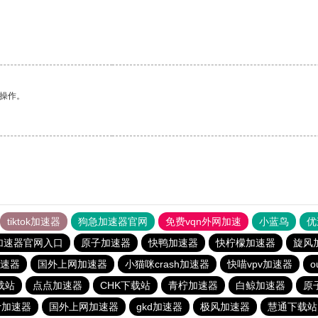
悉操作。
tiktok加速器
狗急加速器官网
免费vqn外网加速
小蓝鸟
优
加速器官网入口
原子加速器
快鸭加速器
快柠檬加速器
旋风
速器
国外上网加速器
小猫咪crash加速器
快喵vpv加速器
o
载站
点点加速器
CHK下载站
青柠加速器
白鲸加速器
原
er加速器
国外上网加速器
gkd加速器
极风加速器
慧通下载站