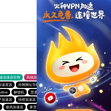
支持
[0]
反对
[0]
支持
[0]
反对
[0]
途加速器官网
风驰加速器
旋风加速器
加速度器
外网网址导航
软件中心
雷霆加速
狂飙加速器
utline
解锁机
慧通下载站
红海pro加速器
优云666
子加速器
快橙加速器
pigcha加速器
酷通加速器
极风加速器
暴雪加速器
起飞加速器
番石榴加速器