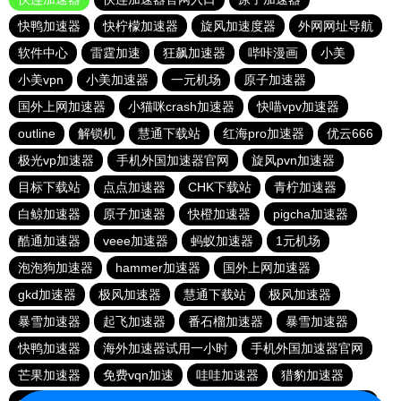
快鸭加速器
快柠檬加速器
旋风加速度器
外网网址导航
软件中心
雷霆加速
狂飙加速器
哔咔漫画
小美
小美vpn
小美加速器
一元机场
原子加速器
国外上网加速器
小猫咪crash加速器
快喵vpv加速器
outline
解锁机
慧通下载站
红海pro加速器
优云666
极光vp加速器
手机外国加速器官网
旋风pvn加速器
目标下载站
点点加速器
CHK下载站
青柠加速器
白鲸加速器
原子加速器
快橙加速器
pigcha加速器
酷通加速器
veee加速器
蚂蚁加速器
1元机场
泡泡狗加速器
hammer加速器
国外上网加速器
gkd加速器
极风加速器
慧通下载站
极风加速器
暴雪加速器
起飞加速器
番石榴加速器
暴雪加速器
快鸭加速器
海外加速器试用一小时
手机外国加速器官网
芒果加速器
免费vqn加速
哇哇加速器
猎豹加速器