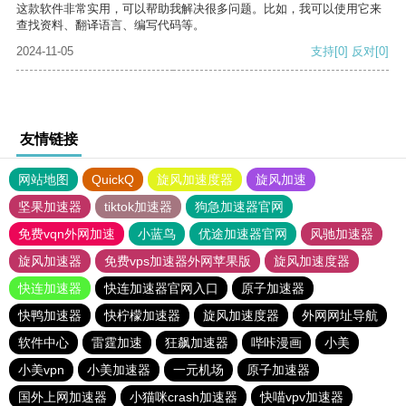
这款软件非常实用，可以帮助我解决很多问题。比如，我可以使用它来
查找资料、翻译语言、编写代码等。
2024-11-05
支持
[0]
反对
[0]
友情链接
网站地图
QuickQ
旋风加速度器
旋风加速
坚果加速器
tiktok加速器
狗急加速器官网
免费vqn外网加速
小蓝鸟
优途加速器官网
风驰加速器
旋风加速器
免费vps加速器外网苹果版
旋风加速度器
快连加速器
快连加速器官网入口
原子加速器
快鸭加速器
快柠檬加速器
旋风加速度器
外网网址导航
软件中心
雷霆加速
狂飙加速器
哔咔漫画
小美
小美vpn
小美加速器
一元机场
原子加速器
国外上网加速器
小猫咪crash加速器
快喵vpv加速器