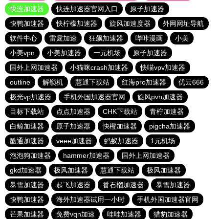
快连加速器
快连加速器官网入口
原子加速器
快鸭加速器
快柠檬加速器
旋风加速度器
外网网址导航
软件中心
雷霆加速
狂飙加速器
哔咔漫画
小美
小美vpn
小美加速器
一元机场
原子加速器
国外上网加速器
小猫咪crash加速器
快喵vpv加速器
outline
解锁机
慧通下载站
红海pro加速器
优云666
极光vp加速器
手机外国加速器官网
旋风pvn加速器
目标下载站
点点加速器
CHK下载站
青柠加速器
白鲸加速器
原子加速器
快橙加速器
pigcha加速器
酷通加速器
veee加速器
蚂蚁加速器
1元机场
泡泡狗加速器
hammer加速器
国外上网加速器
gkd加速器
极风加速器
慧通下载站
极风加速器
暴雪加速器
起飞加速器
番石榴加速器
暴雪加速器
快鸭加速器
海外加速器试用一小时
手机外国加速器官网
芒果加速器
免费vqn加速
哇哇加速器
猎豹加速器