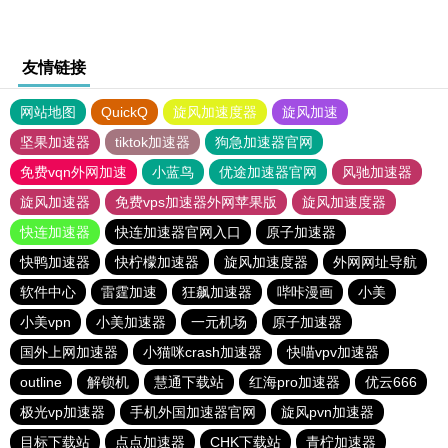
友情链接
网站地图
QuickQ
旋风加速度器
旋风加速
坚果加速器
tiktok加速器
狗急加速器官网
免费vqn外网加速
小蓝鸟
优途加速器官网
风驰加速器
旋风加速器
免费vps加速器外网苹果版
旋风加速度器
快连加速器
快连加速器官网入口
原子加速器
快鸭加速器
快柠檬加速器
旋风加速度器
外网网址导航
软件中心
雷霆加速
狂飙加速器
哔咔漫画
小美
小美vpn
小美加速器
一元机场
原子加速器
国外上网加速器
小猫咪crash加速器
快喵vpv加速器
outline
解锁机
慧通下载站
红海pro加速器
优云666
极光vp加速器
手机外国加速器官网
旋风pvn加速器
目标下载站
点点加速器
CHK下载站
青柠加速器