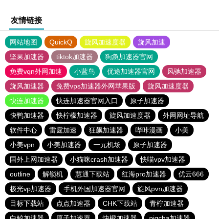
友情链接
网站地图
QuickQ
旋风加速度器
旋风加速
坚果加速器
tiktok加速器
狗急加速器官网
免费vqn外网加速
小蓝鸟
优途加速器官网
风驰加速器
旋风加速器
免费vps加速器外网苹果版
旋风加速度器
快连加速器
快连加速器官网入口
原子加速器
快鸭加速器
快柠檬加速器
旋风加速度器
外网网址导航
软件中心
雷霆加速
狂飙加速器
哔咔漫画
小美
小美vpn
小美加速器
一元机场
原子加速器
国外上网加速器
小猫咪crash加速器
快喵vpv加速器
outline
解锁机
慧通下载站
红海pro加速器
优云666
极光vp加速器
手机外国加速器官网
旋风pvn加速器
目标下载站
点点加速器
CHK下载站
青柠加速器
白鲸加速器
原子加速器
快橙加速器
pigcha加速器