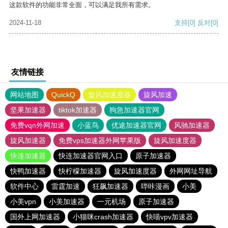
这款软件的功能非常全面，可以满足我所有需求。
2024-11-18
支持
[0]
反对
[0]
友情链接
网站地图
QuickQ
旋风加速度器
旋风加速
坚果加速器
tiktok加速器
狗急加速器官网
免费vqn外网加速
小蓝鸟
优途加速器官网
风驰加速器
旋风加速器
免费vps加速器外网苹果版
旋风加速度器
快连加速器
快连加速器官网入口
原子加速器
快鸭加速器
快柠檬加速器
旋风加速度器
外网网址导航
软件中心
雷霆加速
狂飙加速器
哔咔漫画
小美
小美vpn
小美加速器
一元机场
原子加速器
国外上网加速器
小猫咪crash加速器
快喵vpv加速器