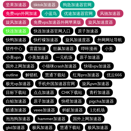
坚果加速器
tiktok加速器
狗急加速器官网
免费vqn外网加速
小蓝鸟
优途加速器官网
风驰加速器
旋风加速器
免费vps加速器外网苹果版
旋风加速度器
快连加速器
快连加速器官网入口
原子加速器
快鸭加速器
快柠檬加速器
旋风加速度器
外网网址导航
软件中心
雷霆加速
狂飙加速器
哔咔漫画
小美
小美vpn
小美加速器
一元机场
原子加速器
国外上网加速器
小猫咪crash加速器
快喵vpv加速器
outline
解锁机
慧通下载站
红海pro加速器
优云666
极光vp加速器
手机外国加速器官网
旋风pvn加速器
目标下载站
点点加速器
CHK下载站
青柠加速器
白鲸加速器
原子加速器
快橙加速器
pigcha加速器
酷通加速器
veee加速器
蚂蚁加速器
1元机场
泡泡狗加速器
hammer加速器
国外上网加速器
gkd加速器
极风加速器
慧通下载站
极风加速器