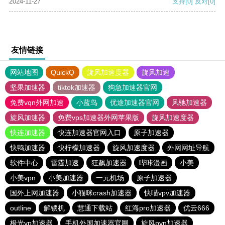
2024-11-27
支持
[0]
反对
[0]
友情链接
网站地图
QuickQ
旋风加速度器
旋风加速
坚果加速器
tiktok加速器
狗急加速器官网
免费vqn外网加速
小蓝鸟
优途加速器官网
风驰加速器
旋风加速器
免费vps加速器外网苹果版
旋风加速度器
快连加速器
快连加速器官网入口
原子加速器
快鸭加速器
快柠檬加速器
旋风加速度器
外网网址导航
软件中心
雷霆加速
狂飙加速器
哔咔漫画
小美
小美vpn
小美加速器
一元机场
原子加速器
国外上网加速器
小猫咪crash加速器
快喵vpv加速器
outline
解锁机
慧通下载站
红海pro加速器
优云666
极光vp加速器
手机外国加速器官网
旋风pvn加速器