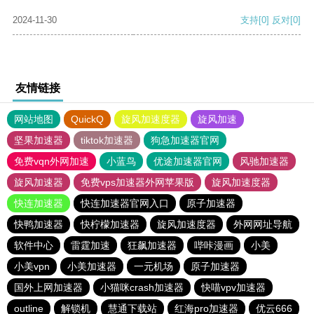
2024-11-30
支持
[0]
反对
[0]
友情链接
网站地图
QuickQ
旋风加速度器
旋风加速
坚果加速器
tiktok加速器
狗急加速器官网
免费vqn外网加速
小蓝鸟
优途加速器官网
风驰加速器
旋风加速器
免费vps加速器外网苹果版
旋风加速度器
快连加速器
快连加速器官网入口
原子加速器
快鸭加速器
快柠檬加速器
旋风加速度器
外网网址导航
软件中心
雷霆加速
狂飙加速器
哔咔漫画
小美
小美vpn
小美加速器
一元机场
原子加速器
国外上网加速器
小猫咪crash加速器
快喵vpv加速器
outline
解锁机
慧通下载站
红海pro加速器
优云666