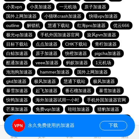
小美vpn
小美加速器
一元机场
原子加速器
国外上网加速器
小猫咪crash加速器
快喵vpv加速器
outline
解锁机
慧通下载站
红海pro加速器
优云666
极光vp加速器
手机外国加速器官网
旋风pvn加速器
目标下载站
点点加速器
CHK下载站
青柠加速器
白鲸加速器
原子加速器
快橙加速器
pigcha加速器
酷通加速器
veee加速器
蚂蚁加速器
1元机场
泡泡狗加速器
hammer加速器
国外上网加速器
gkd加速器
极风加速器
慧通下载站
极风加速器
暴雪加速器
起飞加速器
番石榴加速器
暴雪加速器
快鸭加速器
海外加速器试用一小时
手机外国加速器官网
芒果加速器
免费vqn加速
哇哇加速器
猎豹加速器
gkd加速器
荔枝加速器
暴雪加速器
十大免费加速神器
永久免费使用的加速器
下载
0.062438s
首页
安卓
苹果
排行
推荐