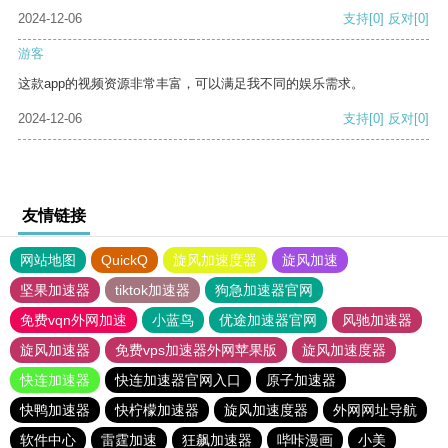
2024-12-06
支持
[0]
反对
[0]
游客
这款app的视频资源非常丰富，可以满足我不同的娱乐需求。
2024-12-06
支持
[0]
反对
[0]
友情链接
网站地图
QuickQ
旋风加速度器
旋风加速
坚果加速器
tiktok加速器
狗急加速器官网
免费vqn外网加速
小蓝鸟
优途加速器官网
风驰加速器
旋风加速器
免费vps加速器外网苹果版
旋风加速度器
快连加速器
快连加速器官网入口
原子加速器
快鸭加速器
快柠檬加速器
旋风加速度器
外网网址导航
软件中心
雷霆加速
狂飙加速器
哔咔漫画
小美