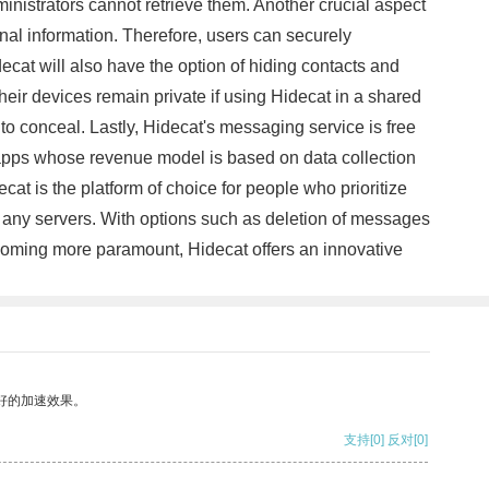
nistrators cannot retrieve them. Another crucial aspect
onal information. Therefore, users can securely
cat will also have the option of hiding contacts and
heir devices remain private if using Hidecat in a shared
 to conceal. Lastly, Hidecat's messaging service is free
g apps whose revenue model is based on data collection
at is the platform of choice for people who prioritize
n any servers. With options such as deletion of messages
oming more paramount, Hidecat offers an innovative
好的加速效果。
支持
[0]
反对
[0]