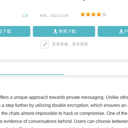
工具
|
时间：2024-12-06
|
卓下载
苹果下载
安卓市场，安全绿色
and offers a unique approach towards private messaging. Unlike 
 step further by utilizing double encryption, which ensures an ad
e chats almost impossible to hack or compromise. One of the mo
 no evidence of conversations behind. Users can choose between 