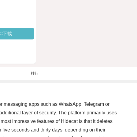
PC下载
排行
other messaging apps such as WhatsApp, Telegram or
ditional layer of security. The platform primarily uses
st impressive features of Hidecat is that it deletes
five seconds and thirty days, depending on their