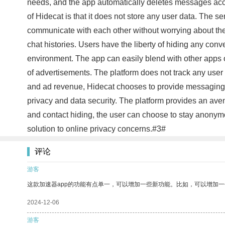
needs, and the app automatically deletes messages acco
of Hidecat is that it does not store any user data. The 
communicate with each other without worrying about thei
chat histories. Users have the liberty of hiding any con
environment. The app can easily blend with other apps on 
of advertisements. The platform does not track any user
and ad revenue, Hidecat chooses to provide messaging ser
privacy and data security. The platform provides an ave
and contact hiding, the user can choose to stay anony
solution to online privacy concerns.#3#
评论
游客
这款加速器app的功能有点单一，可以增加一些新功能。比如，可以增加
2024-12-06
游客