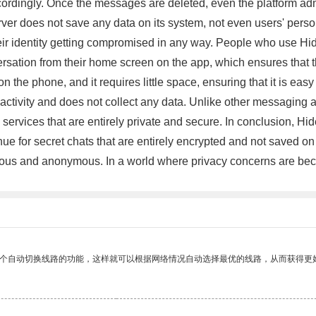
rdingly. Once the messages are deleted, even the platform admi
server does not save any data on its system, not even users' pers
r identity getting compromised in any way. People who use Hide
versation from their home screen on the app, which ensures that t
the phone, and it requires little space, ensuring that it is easy
 activity and does not collect any data. Unlike other messagin
vices that are entirely private and secure. In conclusion, Hidec
nue for secret chats that are entirely encrypted and not saved o
mous and anonymous. In a world where privacy concerns are bec
一个自动切换线路的功能，这样就可以根据网络情况自动选择最优的线路，从而获得更