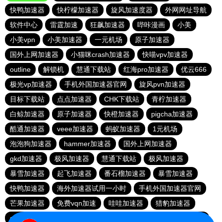
快鸭加速器
快柠檬加速器
旋风加速度器
外网网址导航
软件中心
雷霆加速
狂飙加速器
哔咔漫画
小美
小美vpn
小美加速器
一元机场
原子加速器
国外上网加速器
小猫咪crash加速器
快喵vpv加速器
outline
解锁机
慧通下载站
红海pro加速器
优云666
极光vp加速器
手机外国加速器官网
旋风pvn加速器
目标下载站
点点加速器
CHK下载站
青柠加速器
白鲸加速器
原子加速器
快橙加速器
pigcha加速器
酷通加速器
veee加速器
蚂蚁加速器
1元机场
泡泡狗加速器
hammer加速器
国外上网加速器
gkd加速器
极风加速器
慧通下载站
极风加速器
暴雪加速器
起飞加速器
番石榴加速器
暴雪加速器
快鸭加速器
海外加速器试用一小时
手机外国加速器官网
芒果加速器
免费vqn加速
哇哇加速器
猎豹加速器
gkd加速器
荔枝加速器
暴雪加速器
十大免费加速神器