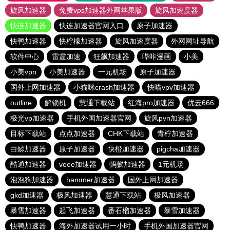
旋风加速器
免费vps加速器外网苹果版
旋风加速度器
快连加速器
快连加速器官网入口
原子加速器
快鸭加速器
快柠檬加速器
旋风加速度器
外网网址导航
软件中心
雷霆加速
狂飙加速器
哔咔漫画
小美
小美vpn
小美加速器
一元机场
原子加速器
国外上网加速器
小猫咪crash加速器
快喵vpv加速器
outline
解锁机
慧通下载站
红海pro加速器
优云666
极光vp加速器
手机外国加速器官网
旋风pvn加速器
目标下载站
点点加速器
CHK下载站
青柠加速器
白鲸加速器
原子加速器
快橙加速器
pigcha加速器
酷通加速器
veee加速器
蚂蚁加速器
1元机场
泡泡狗加速器
hammer加速器
国外上网加速器
gkd加速器
极风加速器
慧通下载站
极风加速器
暴雪加速器
起飞加速器
番石榴加速器
暴雪加速器
快鸭加速器
海外加速器试用一小时
手机外国加速器官网