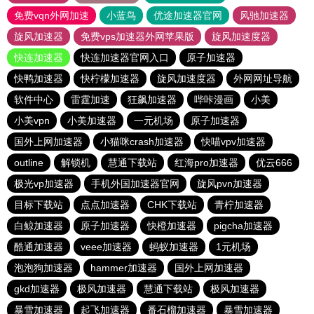
免费vqn外网加速
小蓝鸟
优途加速器官网
风驰加速器
旋风加速器
免费vps加速器外网苹果版
旋风加速度器
快连加速器
快连加速器官网入口
原子加速器
快鸭加速器
快柠檬加速器
旋风加速度器
外网网址导航
软件中心
雷霆加速
狂飙加速器
哔咔漫画
小美
小美vpn
小美加速器
一元机场
原子加速器
国外上网加速器
小猫咪crash加速器
快喵vpv加速器
outline
解锁机
慧通下载站
红海pro加速器
优云666
极光vp加速器
手机外国加速器官网
旋风pvn加速器
目标下载站
点点加速器
CHK下载站
青柠加速器
白鲸加速器
原子加速器
快橙加速器
pigcha加速器
酷通加速器
veee加速器
蚂蚁加速器
1元机场
泡泡狗加速器
hammer加速器
国外上网加速器
gkd加速器
极风加速器
慧通下载站
极风加速器
暴雪加速器
起飞加速器
番石榴加速器
暴雪加速器