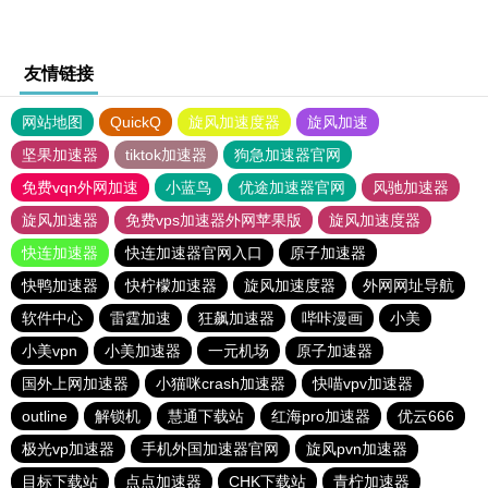
友情链接
网站地图
QuickQ
旋风加速度器
旋风加速
坚果加速器
tiktok加速器
狗急加速器官网
免费vqn外网加速
小蓝鸟
优途加速器官网
风驰加速器
旋风加速器
免费vps加速器外网苹果版
旋风加速度器
快连加速器
快连加速器官网入口
原子加速器
快鸭加速器
快柠檬加速器
旋风加速度器
外网网址导航
软件中心
雷霆加速
狂飙加速器
哔咔漫画
小美
小美vpn
小美加速器
一元机场
原子加速器
国外上网加速器
小猫咪crash加速器
快喵vpv加速器
outline
解锁机
慧通下载站
红海pro加速器
优云666
极光vp加速器
手机外国加速器官网
旋风pvn加速器
目标下载站
点点加速器
CHK下载站
青柠加速器