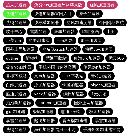
旋风加速器
免费vps加速器外网苹果版
旋风加速度器
快连加速器
快连加速器官网入口
原子加速器
快鸭加速器
快柠檬加速器
旋风加速度器
外网网址导航
软件中心
雷霆加速
狂飙加速器
哔咔漫画
小美
小美vpn
小美加速器
一元机场
原子加速器
国外上网加速器
小猫咪crash加速器
快喵vpv加速器
outline
解锁机
慧通下载站
红海pro加速器
优云666
极光vp加速器
手机外国加速器官网
旋风pvn加速器
目标下载站
点点加速器
CHK下载站
青柠加速器
白鲸加速器
原子加速器
快橙加速器
pigcha加速器
酷通加速器
veee加速器
蚂蚁加速器
1元机场
泡泡狗加速器
hammer加速器
国外上网加速器
gkd加速器
极风加速器
慧通下载站
极风加速器
暴雪加速器
起飞加速器
番石榴加速器
暴雪加速器
快鸭加速器
海外加速器试用一小时
手机外国加速器官网