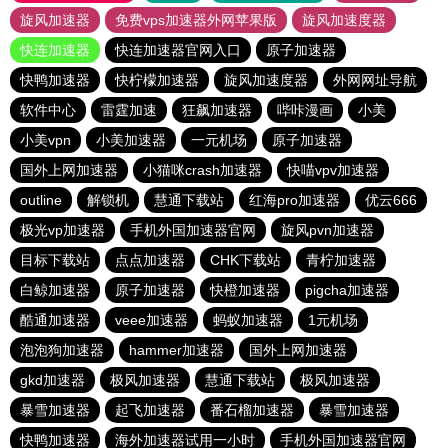
旋风加速器
免费vps加速器外网苹果版
旋风加速度器
快连加速器
快连加速器官网入口
原子加速器
快鸭加速器
快柠檬加速器
旋风加速度器
外网网址导航
软件中心
雷霆加速
狂飙加速器
哔咔漫画
小美
小美vpn
小美加速器
一元机场
原子加速器
国外上网加速器
小猫咪crash加速器
快喵vpv加速器
outline
解锁机
慧通下载站
红海pro加速器
优云666
极光vp加速器
手机外国加速器官网
旋风pvn加速器
目标下载站
点点加速器
CHK下载站
青柠加速器
白鲸加速器
原子加速器
快橙加速器
pigcha加速器
酷通加速器
veee加速器
蚂蚁加速器
1元机场
泡泡狗加速器
hammer加速器
国外上网加速器
gkd加速器
极风加速器
慧通下载站
极风加速器
暴雪加速器
起飞加速器
番石榴加速器
暴雪加速器
快鸭加速器
海外加速器试用一小时
手机外国加速器官网