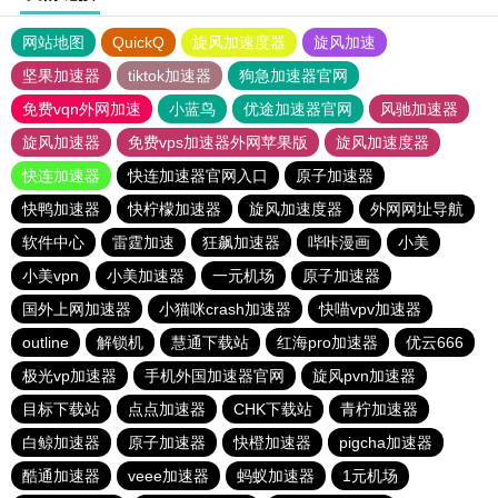
网站地图
QuickQ
旋风加速度器
旋风加速
坚果加速器
tiktok加速器
狗急加速器官网
免费vqn外网加速
小蓝鸟
优途加速器官网
风驰加速器
旋风加速器
免费vps加速器外网苹果版
旋风加速度器
快连加速器
快连加速器官网入口
原子加速器
快鸭加速器
快柠檬加速器
旋风加速度器
外网网址导航
软件中心
雷霆加速
狂飙加速器
哔咔漫画
小美
小美vpn
小美加速器
一元机场
原子加速器
国外上网加速器
小猫咪crash加速器
快喵vpv加速器
outline
解锁机
慧通下载站
红海pro加速器
优云666
极光vp加速器
手机外国加速器官网
旋风pvn加速器
目标下载站
点点加速器
CHK下载站
青柠加速器
白鲸加速器
原子加速器
快橙加速器
pigcha加速器
酷通加速器
veee加速器
蚂蚁加速器
1元机场