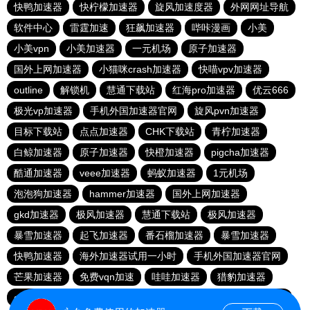
快鸭加速器
快柠檬加速器
旋风加速度器
外网网址导航
软件中心
雷霆加速
狂飙加速器
哔咔漫画
小美
小美vpn
小美加速器
一元机场
原子加速器
国外上网加速器
小猫咪crash加速器
快喵vpv加速器
outline
解锁机
慧通下载站
红海pro加速器
优云666
极光vp加速器
手机外国加速器官网
旋风pvn加速器
目标下载站
点点加速器
CHK下载站
青柠加速器
白鲸加速器
原子加速器
快橙加速器
pigcha加速器
酷通加速器
veee加速器
蚂蚁加速器
1元机场
泡泡狗加速器
hammer加速器
国外上网加速器
gkd加速器
极风加速器
慧通下载站
极风加速器
暴雪加速器
起飞加速器
番石榴加速器
暴雪加速器
快鸭加速器
海外加速器试用一小时
手机外国加速器官网
芒果加速器
免费vqn加速
哇哇加速器
猎豹加速器
gkd加速器
荔枝加速器
暴雪加速器
十大免费加速神器