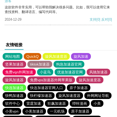
游客
这款软件非常实用，可以帮助我解决很多问题。比如，我可以使用它来
查找资料、翻译语言、编写代码等。
2024-12-29
支持
[0]
反对
[0]
友情链接
网站地图
QuickQ
旋风加速度器
旋风加速
坚果加速器
tiktok加速器
狗急加速器官网
免费vqn外网加速
小蓝鸟
优途加速器官网
风驰加速器
旋风加速器
免费vps加速器外网苹果版
旋风加速度器
快连加速器
快连加速器官网入口
原子加速器
快鸭加速器
快柠檬加速器
旋风加速度器
外网网址导航
软件中心
雷霆加速
狂飙加速器
哔咔漫画
小美
小美vpn
小美加速器
一元机场
原子加速器