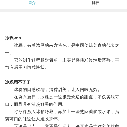
简介
排行
冰粿vqn
冰粿，有着浓厚的南方特色，是中国传统美食的代表之
一。
它的制作过程相对简单，主要是将糯米浸泡后蒸熟，再
放凉后用刀切成块状。
冰粿用不了了
冰粿的口感软糯，清香甜美，让人回味无穷。
在炎炎夏日，冰粿是一道极受欢迎的甜点，不仅美味可
口，而且具有清热解暑的作用。
将冰粿放入冰箱冷藏，再加上一些芝麻糖浆或水果，清
爽可口的味道让人难以忘怀。
无论是老人、儿童还是年轻人，都喜欢品尝这道美味的