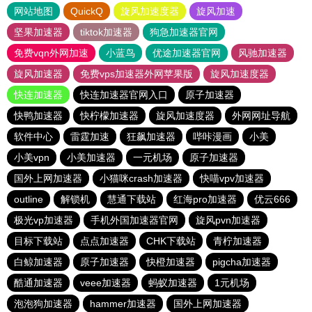
网站地图
QuickQ
旋风加速度器
旋风加速
坚果加速器
tiktok加速器
狗急加速器官网
免费vqn外网加速
小蓝鸟
优途加速器官网
风驰加速器
旋风加速器
免费vps加速器外网苹果版
旋风加速度器
快连加速器
快连加速器官网入口
原子加速器
快鸭加速器
快柠檬加速器
旋风加速度器
外网网址导航
软件中心
雷霆加速
狂飙加速器
哔咔漫画
小美
小美vpn
小美加速器
一元机场
原子加速器
国外上网加速器
小猫咪crash加速器
快喵vpv加速器
outline
解锁机
慧通下载站
红海pro加速器
优云666
极光vp加速器
手机外国加速器官网
旋风pvn加速器
目标下载站
点点加速器
CHK下载站
青柠加速器
白鲸加速器
原子加速器
快橙加速器
pigcha加速器
酷通加速器
veee加速器
蚂蚁加速器
1元机场
泡泡狗加速器
hammer加速器
国外上网加速器