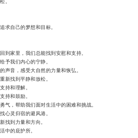
松。
追求自己的梦想和目标。
回到家里，我们总能找到安慰和支持。
给予我们内心的宁静。
的声音，感受大自然的力量和恢弘。
重新找到平静和放松。
支持和理解。
支持和鼓励。
勇气，帮助我们面对生活中的困难和挑战。
找心灵归宿的避风港。
新找到力量和方向。
活中的庇护所。