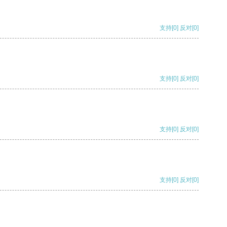
支持
[0]
反对
[0]
支持
[0]
反对
[0]
支持
[0]
反对
[0]
支持
[0]
反对
[0]