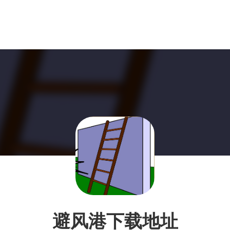
避风港下载地址