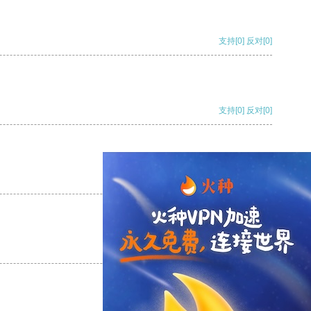
支持
[0]
反对
[0]
支持
[0]
反对
[0]
支持
[0]
反对
[0]
支持
[0]
反对
[0]