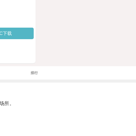
PC下载
排行
场所。