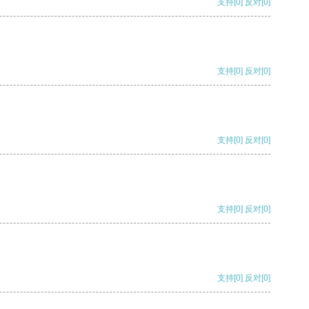
支持
[0]
反对
[0]
支持
[0]
反对
[0]
支持
[0]
反对
[0]
支持
[0]
反对
[0]
支持
[0]
反对
[0]