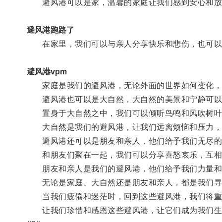
避风港可以是家，温馨的家庭让我们感到安心和放
避风港跑路了
在家里，我们可以与亲人分享快乐和悲伤，也可以
避风港vpm
家庭是我们的避风港，无论外面的世界如何变化，
避风港也可以是大自然，大自然的美景和宁静可以
置身于大自然之中，我们可以倾听鸟鸣和风吹树叶
大自然是我们的避风港，让我们远离烦恼和压力，
避风港还可以是朋友和亲人，他们给予我们无尽的
和朋友们聚在一起，我们可以分享喜怒哀乐，互相
朋友和亲人是我们的避风港，他们给予我们力量和
无论是家庭、大自然还是朋友和亲人，都是我们寻
当我们疲倦和迷茫时，回到这些避风港，我们将重
让我们珍惜和感恩这些避风港，让它们成为我们生