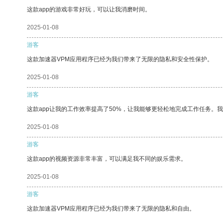
这款app的游戏非常好玩，可以让我消磨时间。
2025-01-08
游客
这款加速器VPM应用程序已经为我们带来了无限的隐私和安全性保护。
2025-01-08
游客
这款app让我的工作效率提高了50%，让我能够更轻松地完成工作任务。
2025-01-08
游客
这款app的视频资源非常丰富，可以满足我不同的娱乐需求。
2025-01-08
游客
这款加速器VPM应用程序已经为我们带来了无限的隐私和自由。