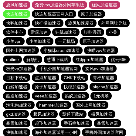
旋风加速器
免费vps加速器外网苹果版
旋风加速度器
快连加速器
快连加速器官网入口
原子加速器
快鸭加速器
快柠檬加速器
旋风加速度器
外网网址导航
软件中心
雷霆加速
狂飙加速器
哔咔漫画
小美
小美vpn
小美加速器
一元机场
原子加速器
国外上网加速器
小猫咪crash加速器
快喵vpv加速器
outline
解锁机
慧通下载站
红海pro加速器
优云666
极光vp加速器
手机外国加速器官网
旋风pvn加速器
目标下载站
点点加速器
CHK下载站
青柠加速器
白鲸加速器
原子加速器
快橙加速器
pigcha加速器
酷通加速器
veee加速器
蚂蚁加速器
1元机场
泡泡狗加速器
hammer加速器
国外上网加速器
gkd加速器
极风加速器
慧通下载站
极风加速器
暴雪加速器
起飞加速器
番石榴加速器
暴雪加速器
快鸭加速器
海外加速器试用一小时
手机外国加速器官网