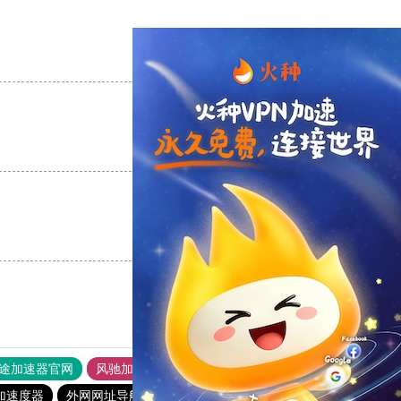
支持
[0]
反对
[0]
支持
[0]
反对
[0]
支持
[0]
反对
[0]
途加速器官网
风驰加速器
旋风加速器
加速度器
外网网址导航
软件中心
雷霆加速
狂飙加速器