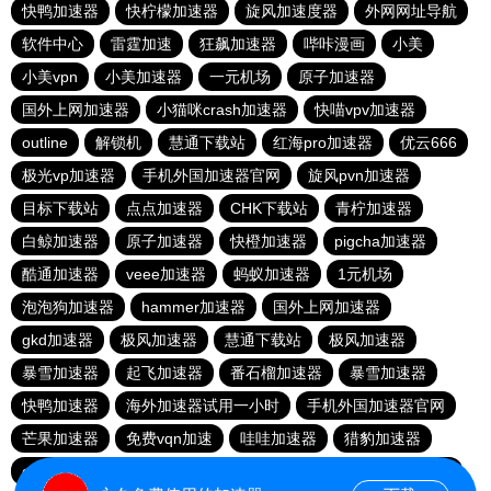
快鸭加速器
快柠檬加速器
旋风加速度器
外网网址导航
软件中心
雷霆加速
狂飙加速器
哔咔漫画
小美
小美vpn
小美加速器
一元机场
原子加速器
国外上网加速器
小猫咪crash加速器
快喵vpv加速器
outline
解锁机
慧通下载站
红海pro加速器
优云666
极光vp加速器
手机外国加速器官网
旋风pvn加速器
目标下载站
点点加速器
CHK下载站
青柠加速器
白鲸加速器
原子加速器
快橙加速器
pigcha加速器
酷通加速器
veee加速器
蚂蚁加速器
1元机场
泡泡狗加速器
hammer加速器
国外上网加速器
gkd加速器
极风加速器
慧通下载站
极风加速器
暴雪加速器
起飞加速器
番石榴加速器
暴雪加速器
快鸭加速器
海外加速器试用一小时
手机外国加速器官网
芒果加速器
免费vqn加速
哇哇加速器
猎豹加速器
gkd加速器
荔枝加速器
暴雪加速器
十大免费加速神器