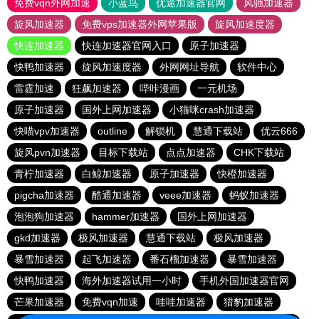
免费vqn外网加速
小蓝鸟
优途加速器官网
风驰加速器
旋风加速器
免费vps加速器外网苹果版
旋风加速度器
快连加速器
快连加速器官网入口
原子加速器
快鸭加速器
旋风加速度器
外网网址导航
软件中心
雷霆加速
狂飙加速器
哔咔漫画
一元机场
原子加速器
国外上网加速器
小猫咪crash加速器
快喵vpv加速器
outline
解锁机
慧通下载站
优云666
旋风pvn加速器
目标下载站
点点加速器
CHK下载站
青柠加速器
白鲸加速器
原子加速器
快橙加速器
pigcha加速器
酷通加速器
veee加速器
蚂蚁加速器
泡泡狗加速器
hammer加速器
国外上网加速器
gkd加速器
极风加速器
慧通下载站
极风加速器
暴雪加速器
起飞加速器
番石榴加速器
暴雪加速器
快鸭加速器
海外加速器试用一小时
手机外国加速器官网
芒果加速器
免费vqn加速
哇哇加速器
猎豹加速器