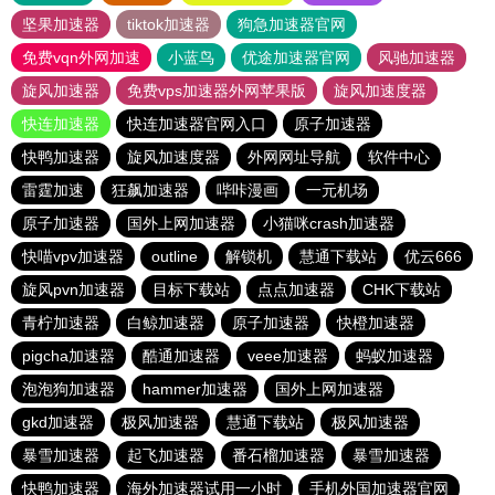
坚果加速器
tiktok加速器
狗急加速器官网
免费vqn外网加速
小蓝鸟
优途加速器官网
风驰加速器
旋风加速器
免费vps加速器外网苹果版
旋风加速度器
快连加速器
快连加速器官网入口
原子加速器
快鸭加速器
旋风加速度器
外网网址导航
软件中心
雷霆加速
狂飙加速器
哔咔漫画
一元机场
原子加速器
国外上网加速器
小猫咪crash加速器
快喵vpv加速器
outline
解锁机
慧通下载站
优云666
旋风pvn加速器
目标下载站
点点加速器
CHK下载站
青柠加速器
白鲸加速器
原子加速器
快橙加速器
pigcha加速器
酷通加速器
veee加速器
蚂蚁加速器
泡泡狗加速器
hammer加速器
国外上网加速器
gkd加速器
极风加速器
慧通下载站
极风加速器
暴雪加速器
起飞加速器
番石榴加速器
暴雪加速器
快鸭加速器
海外加速器试用一小时
手机外国加速器官网