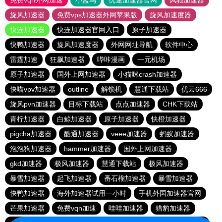
免费vqn外网加速
小蓝鸟
优途加速器官网
风驰加速器
旋风加速器
免费vps加速器外网苹果版
旋风加速度器
快连加速器
快连加速器官网入口
原子加速器
快鸭加速器
旋风加速度器
外网网址导航
软件中心
雷霆加速
狂飙加速器
哔咔漫画
一元机场
原子加速器
国外上网加速器
小猫咪crash加速器
快喵vpv加速器
outline
解锁机
慧通下载站
优云666
旋风pvn加速器
目标下载站
点点加速器
CHK下载站
青柠加速器
白鲸加速器
原子加速器
快橙加速器
pigcha加速器
酷通加速器
veee加速器
蚂蚁加速器
泡泡狗加速器
hammer加速器
国外上网加速器
gkd加速器
极风加速器
慧通下载站
极风加速器
暴雪加速器
起飞加速器
番石榴加速器
暴雪加速器
快鸭加速器
海外加速器试用一小时
手机外国加速器官网
芒果加速器
免费vqn加速
哇哇加速器
猎豹加速器