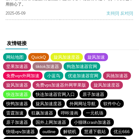
用担心了。
2025-05-09
支持
[0]
反对
[0]
友情链接
网站地图
QuickQ
旋风加速度器
旋风加速
坚果加速器
tiktok加速器
狗急加速器官网
免费vqn外网加速
小蓝鸟
优途加速器官网
风驰加速器
旋风加速器
免费vps加速器外网苹果版
旋风加速度器
快连加速器
快连加速器官网入口
原子加速器
快鸭加速器
旋风加速度器
外网网址导航
软件中心
雷霆加速
狂飙加速器
哔咔漫画
一元机场
原子加速器
国外上网加速器
小猫咪crash加速器
快喵vpv加速器
outline
解锁机
慧通下载站
优云666