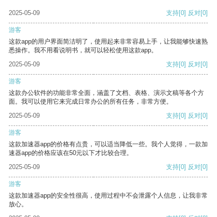
2025-05-09
支持
[0]
反对
[0]
游客
这款app的用户界面简洁明了，使用起来非常容易上手，让我能够快速熟
悉操作。我不用看说明书，就可以轻松使用这款app。
2025-05-09
支持
[0]
反对
[0]
游客
这款办公软件的功能非常全面，涵盖了文档、表格、演示文稿等各个方
面。我可以使用它来完成日常办公的所有任务，非常方便。
2025-05-09
支持
[0]
反对
[0]
游客
这款加速器app的价格有点贵，可以适当降低一些。我个人觉得，一款加
速器app的价格应该在50元以下才比较合理。
2025-05-09
支持
[0]
反对
[0]
游客
这款加速器app的安全性很高，使用过程中不会泄露个人信息，让我非常
放心。