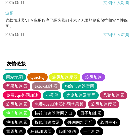
2025-05-11
支持
[0]
反对
[0]
游客
这款加速器VPM应用程序已经为我们带来了无限的隐私保护和安全性保
护。
2025-05-11
支持
[0]
反对
[0]
友情链接
网站地图
QuickQ
旋风加速度器
旋风加速
坚果加速器
tiktok加速器
狗急加速器官网
免费vqn外网加速
小蓝鸟
优途加速器官网
风驰加速器
旋风加速器
免费vps加速器外网苹果版
旋风加速度器
快连加速器
快连加速器官网入口
原子加速器
快鸭加速器
旋风加速度器
外网网址导航
软件中心
雷霆加速
狂飙加速器
哔咔漫画
一元机场