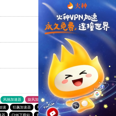
支持
[0]
反对
[0]
支持
[0]
反对
[0]
支持
[0]
反对
[0]
风驰加速器
旋风加速器
免费vps加速器外网苹果版
加速
狂飙加速器
哔咔漫画
一元机场
原子加速器
速器
CHK下载站
青柠加速器
白鲸加速器
原子加速器