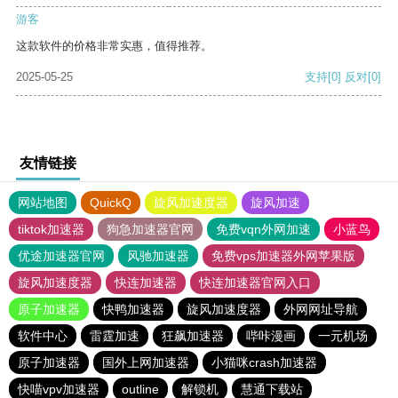
游客
这款软件的价格非常实惠，值得推荐。
2025-05-25
支持
[0]
反对
[0]
友情链接
网站地图
QuickQ
旋风加速度器
旋风加速
tiktok加速器
狗急加速器官网
免费vqn外网加速
小蓝鸟
优途加速器官网
风驰加速器
免费vps加速器外网苹果版
旋风加速度器
快连加速器
快连加速器官网入口
原子加速器
快鸭加速器
旋风加速度器
外网网址导航
软件中心
雷霆加速
狂飙加速器
哔咔漫画
一元机场
原子加速器
国外上网加速器
小猫咪crash加速器
快喵vpv加速器
outline
解锁机
慧通下载站