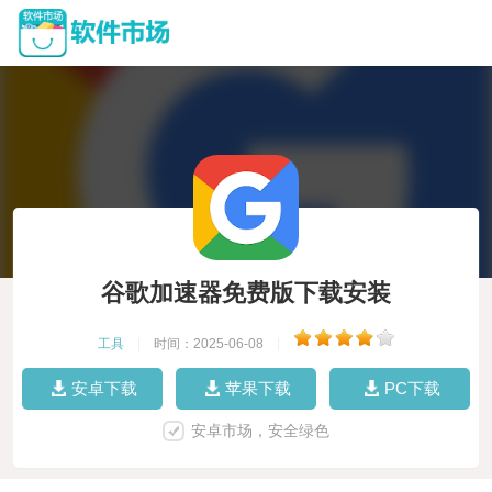
谷歌加速器免费版下载安装
工具
|
时间：2025-06-08
|
安卓下载
苹果下载
PC下载
安卓市场，安全绿色