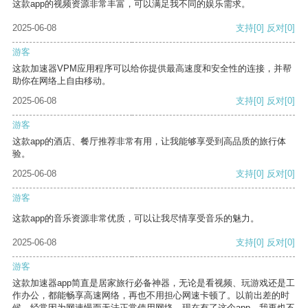
这款app的视频资源非常丰富，可以满足我不同的娱乐需求。
2025-06-08
支持
[0]
反对
[0]
游客
这款加速器VPM应用程序可以给你提供最高速度和安全性的连接，并帮
助你在网络上自由移动。
2025-06-08
支持
[0]
反对
[0]
游客
这款app的酒店、餐厅推荐非常有用，让我能够享受到高品质的旅行体
验。
2025-06-08
支持
[0]
反对
[0]
游客
这款app的音乐资源非常优质，可以让我尽情享受音乐的魅力。
2025-06-08
支持
[0]
反对
[0]
游客
这款加速器app简直是居家旅行必备神器，无论是看视频、玩游戏还是工
作办公，都能畅享高速网络，再也不用担心网速卡顿了。以前出差的时
候，经常因为网速慢而无法正常使用网络，现在有了这个app，我再也不