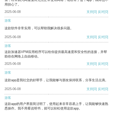
用担心了。
2025-06-08
支持
[0]
反对
[0]
游客
这款软件非常实用，可以帮助我解决很多问题。
2025-06-08
支持
[0]
反对
[0]
游客
这款加速器VPM应用程序可以给你提供最高速度和安全性的连接，并帮
助你在网络上自由移动。
2025-06-08
支持
[0]
反对
[0]
游客
这款app是我社交的好帮手，让我能够与朋友保持联系，分享生活点滴。
2025-06-08
支持
[0]
反对
[0]
游客
这款app的用户界面简洁明了，使用起来非常容易上手，让我能够快速熟
悉操作。我不用看说明书，就可以轻松使用这款app。