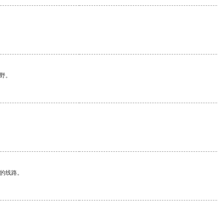
野。
区的线路。